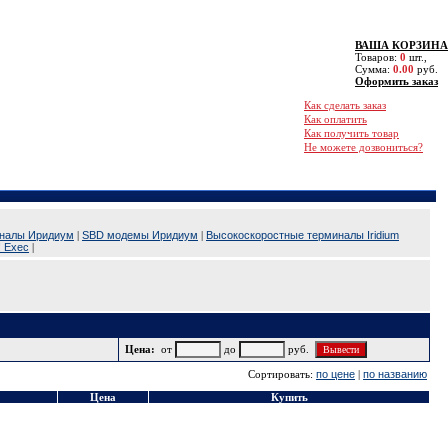
альный офисный телефон:
+7(495) 660-6666
er/Skype/Telegram/Signal:
+7(963) 640-6666
iber/Skype/Telegram/imo:
+7(926) 630-6666
ВАША КОРЗИНА
r/BySky/Telegram/Signal:
+7(916) 610-6666
Товаров:
0
шт.,
Сумма:
0.00
руб.
Email.:
4956606666@mail.ru
Оформить заказ
4-й этаж (МЦК или метро Шоссе Энтузиастов)
Пн. - Пт. 09:00-19:00
Как сделать заказ
бших" и 6 минут вдоль Владимирского пруда.
Как оплатить
Как получить товар
звоните за 30 минут, чтобы оформить пропуск
Не можете дозвониться?
иналы Иридиум
|
SBD модемы Иридиум
|
Высокоскоростные терминалы Iridium
! Exec
|
Цена:
от
до
руб.
Сортировать:
по цене
|
по названию
Цена
Купить