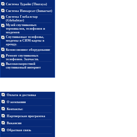
Система Турайя (Thuraya)
Система Инмарсат (Inmarsat)
Система Глобалстар
(Globalstar)
Музей спутниковых
терминалов, телефонов и
модемов
Спутниковые телефоны,
модемы и СИМ-карты в
аренду.
Комиссионное оборудование
Ремонт спутниковых
телефонов. Запчасти.
Высокоскоростной
спутниковый интернет
Информация
Оплата и доставка
О компании
Контакты:
Партнерская программа
Вакансии
Обратная связь