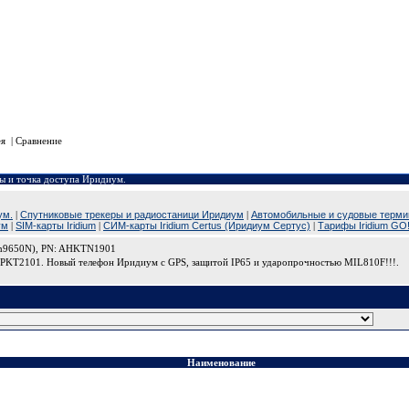
Многокан
Билайн: WhatsApp/Vib
Мегафон: WhatsApp/V
МТС: WhatsApp/Vibe
Адрес:
111123, Москва, ул. Плеханова, 4А, БЦ "Юникон", 1
Пешком: Из метро выход направо к Храму "Взыскание поги
На автомобиле: по навигатору 3-й Плехановский переулок . По
ея
|
Сравнение
ы и точка доступа Иридиум.
ум.
|
Спутниковые трекеры и радиостаници Иридиум
|
Автомобильные и судовые терм
ум
|
SIM-карты Iridium
|
СИМ-карты Iridium Certus (Иридиум Сертус)
|
Тарифы Iridium GO
ium9650N), PN: AHKTN1901
 CPKT2101. Новый телефон Иридиум с GPS, защитой IP65 и ударопрочностью MIL810F!!!.
Наименование