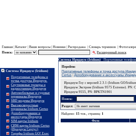
Главная
|
Каталог
|
Ваши вопросы
|
Новинки
|
Распродажа
|
Словарь терминов
|
Фотогалер
Поиск:
Расширенный поиск
Система Иридиум (Iridium)
Портативные телефон
Каталог
Перейти:
Система Иридиум (Iridium)
Портативные телефоны и точка доступа Ириди
Certus
|
Допоборудование и аксессуары Ириди
Портативные телефоны и
точка доступа Иридиум.
Иридиум Гоу с версией 2.3.1 (Iridium GO/Irid
Спутниковые трекеры и
Иридиум Экстрим (Iridium 9575 Extreme). PN:
радиостаници Иридиум
Иридиум 9555, PN: BPKTN1901
Автомобильные и судовые
терминалы Иридиум
Поиск:
SBD модемы Иридиум
Высокоскоростные
Раздел:
терминалы Iridium Certus
Допоборудование и
Найдено:
15
тов., страниц:
1
аксессуары Иридиум
Фото
SIM-карты Iridium
СИМ-карты Iridium Certus
(Иридиум Сертус)
Тарифы Iridium GO! Exec