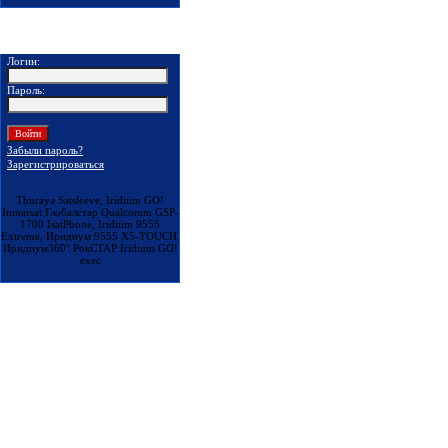
Покупателям
Логин:
Пароль:
Забыли пароль?
Зарегистрироваться
Thuraya Satsleeve, Iridium GO!
Inmarsat Глобалстар Qualcomm GSP-
1700 IsatPhone, Iridium 9555
Extreme, Иридиум 9555 X5-TOUCH,
Иридиум360° РокСТАР Iridium GO!
exec