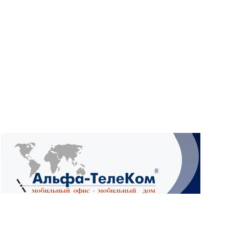
What
Wh
What
Ад
4А,