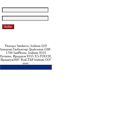
Логин:
Пароль:
Забыли пароль?
Зарегистрироваться
Thuraya Satsleeve, Iridium GO!
Inmarsat Глобалстар Qualcomm GSP-
1700 IsatPhone, Iridium 9555
Extreme, Иридиум 9555 X5-TOUCH,
Иридиум360° РокСТАР Iridium GO!
exec