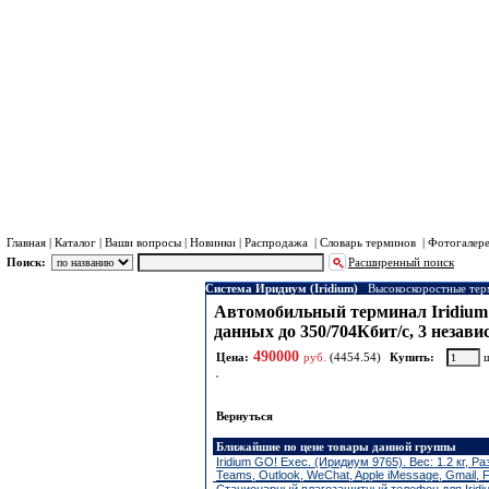
Хра
Пл
Главная
|
Каталог
|
Ваши вопросы
|
Новинки
|
Распродажа
|
Словарь терминов
|
Фотогалер
Поиск:
Расширенный поиск
Система Иридиум (Iridium)
Высокоскоростные терм
Каталог
Автомобильный терминал Iridium 
Система Иридиум (Iridium)
данных до 350/704Кбит/с, 3 незав
Портативные телефоны и точка
490000
доступа Иридиум.
Цена:
руб.
(4454.54)
Купить:
ш
Спутниковые трекеры и
радиостаници Иридиум
Автомобильные и судовые
терминалы Иридиум
Вернуться
SBD модемы Иридиум
Высокоскоростные терминалы
Ближайшие по цене товары данной группы
Iridium Certus
Iridium GO! Exec. (Иридиум 9765). Вес: 1.2 кг, Р
Допоборудование и аксессуары
Teams, Outlook, WeChat, Apple iMessage, Gmail,
Иридиум