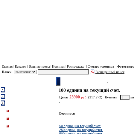
Хра
Пл
Главная
|
Каталог
|
Ваши вопросы
|
Новинки
|
Распродажа
|
Словарь терминов
|
Фотогалер
Поиск:
Расширенный поиск
Каталог
Система Инмарсат (Inmarsat)
Тарифные планы I
100 единиц на текущий счет.
Система Иридиум (Iridium)
Система Турайя (Thuraya)
23900
Цена:
руб.
(217.272)
Купить:
шт
Система Инмарсат (Inmarsat)
Портативные телефоны
Инмарсат
Вернуться
Тарифные планы Isatphone
Pro
Ближайшие по цене товары данной группы
Аксессуары для
50 единиц на текущий счет.
IsatPhonePRO
250 единиц на текущий счет.
Оборудование для
500 единиц на текущий счет.