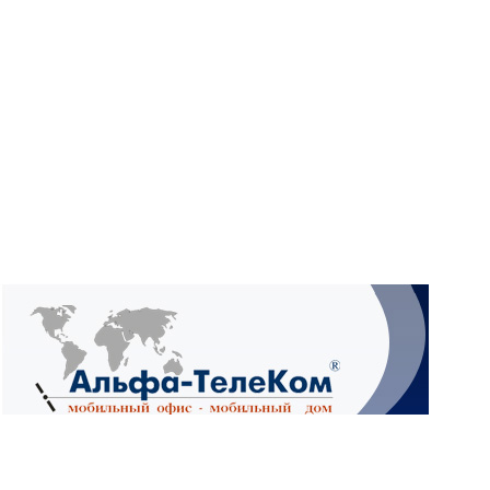
What
Wh
What
Ад
4А,