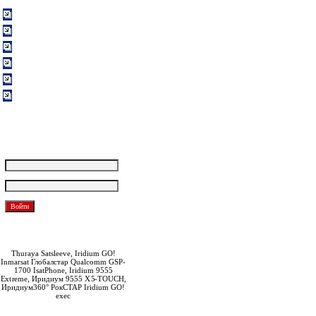
Оплата и доставка
О компании
Контакты:
Партнерская программа
Вакансии
Обратная связь
Покупателям
Логин:
Пароль:
Забыли пароль?
Зарегистрироваться
Thuraya Satsleeve, Iridium GO!
Inmarsat Глобалстар Qualcomm GSP-
1700 IsatPhone, Iridium 9555
Extreme, Иридиум 9555 X5-TOUCH,
Иридиум360° РокСТАР Iridium GO!
exec