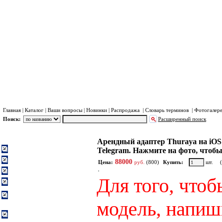
Хра
Пл
Главная
|
Каталог
|
Ваши вопросы
|
Новинки
|
Распродажа
|
Словарь терминов
|
Фотогалер
Поиск:
Расширенный поиск
Спутниковые телефоны, модемы и СИМ-карты в а
Каталог
Арендный адаптер Thuraya на iO
Система Иридиум (Iridium)
Telegram. Нажмите на фото, чтоб
Система Турайя (Thuraya)
88000
Цена:
руб.
(800)
Купить:
шт.
Система Инмарсат (Inmarsat)
Для того, что
Система Глобалстар
(Globalstar)
Музей спутниковых
терминалов, телефонов и
модель, напиш
модемов
Спутниковые телефоны,
модемы и СИМ-карты в