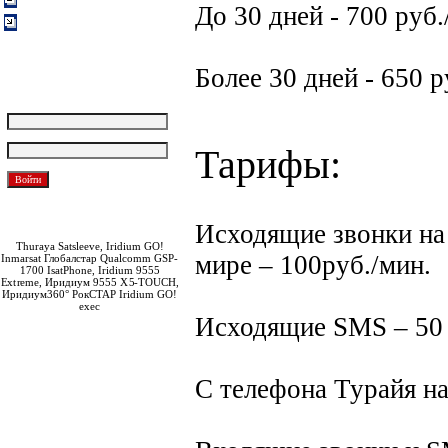
Вакансии
До 30 дней - 700 руб.
Обратная связь
Более 30 дней - 650 р
Покупателям
Логин:
Пароль:
Тарифы:
Забыли пароль?
Зарегистрироваться
Исходящие звонки на
Thuraya Satsleeve, Iridium GO!
мире – 100руб./мин.
Inmarsat Глобалстар Qualcomm GSP-
1700 IsatPhone, Iridium 9555
Extreme, Иридиум 9555 X5-TOUCH,
Иридиум360° РокСТАР Iridium GO!
exec
Исходящие SMS – 50 р
С телефона Турайя на