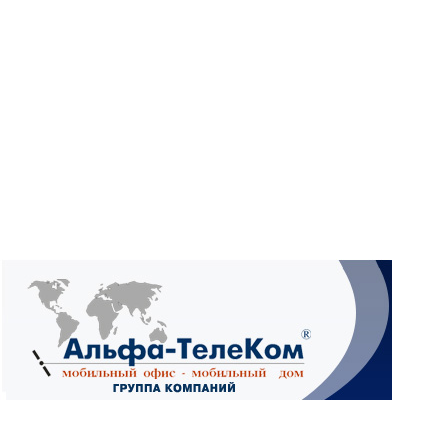
What
Wh
What
Ад
4А,