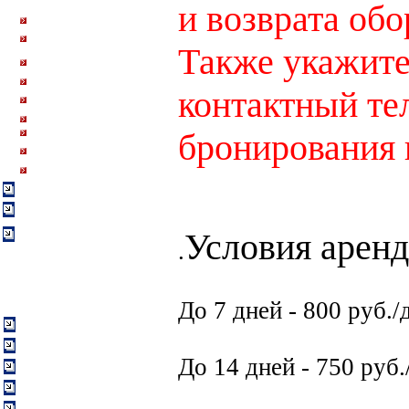
и возврата об
аренду.
Аренда телефонов Турайя
Аренда спутниковых
модемов Thuraya IP.
Также укажите
Аренда спутниковго
телефона Globalstar
Аренда телефона Инмарсат
контактный те
Аренда телефонов и точек
доступа Иридиум
Аренда СИМ-карт Иридиум
Аренда солнечной батареи
бронирования н
Аренда модема Инмарсат
BGAN.
Аренда трекера Iridium
Комиссионное оборудование
Ремонт спутниковых
телефонов. Запчасти.
Высокоскоростной
Условия арен
спутниковый интернет
.
Информация
До 7 дней - 800 руб./
Оплата и доставка
О компании
До 14 дней - 750 руб.
Контакты:
Партнерская программа