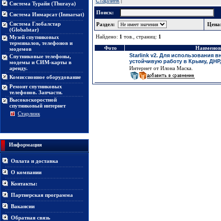
Старлинк
|
Система Турайя (Thuraya)
Поиск:
Система Инмарсат (Inmarsat)
Система Глобалстар
Раздел:
Цена
(Globalstar)
Найдено:
1
тов., страниц:
1
Музей спутниковых
терминалов, телефонов и
Фото
Наименов
модемов
Starlink v2. Для использования в
Спутниковые телефоны,
устойчивую работу в Крыму, ДНР,
модемы и СИМ-карты в
аренду.
Интернет от Илона Маска.
Комиссионное оборудование
Ремонт спутниковых
телефонов. Запчасти.
Высокоскоростной
спутниковый интернет
Старлинк
Информация
Оплата и доставка
О компании
Контакты:
Партнерская программа
Вакансии
Обратная связь