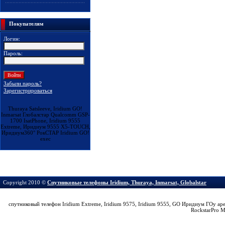
Покупателям
Логин:
Пароль:
Забыли пароль?
Зарегистрироваться
Thuraya Satsleeve, Iridium GO!
Inmarsat Глобалстар Qualcomm GSP-
1700 IsatPhone, Iridium 9555
Extreme, Иридиум 9555 X5-TOUCH,
Иридиум360° РокСТАР Iridium GO!
exec
Copyright 2010 ©
Cпутниковые телефоны Iridium, Thuraya, Inmarsat, Globalstar
спутниковый телефон Iridium Extreme, Iridium 9575, Iridium 9555, GO Иридиум ГОу а
RockstarPro 