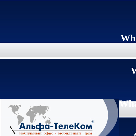
Wha
W
Wha