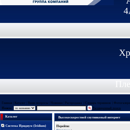
4
Хр
Пле
Главная
|
Каталог
|
Ваши вопросы
|
Новинки
|
Распродажа
|
Словарь терминов
|
Фотогалер
Поиск:
Расширенный поиск
Каталог
Высокоскоростной спутниковый интернет
Система Иридиум (Iridium)
Перейти: