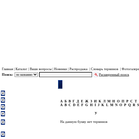
Хра
Пл
Главная
|
Каталог
|
Ваши вопросы
|
Новинки
|
Распродажа
|
Словарь терминов
|
Фотогалер
Поиск:
Расширенный поиск
Каталог
Словарь терминов
Оглавление
Система Иридиум (Iridium)
Система Турайя (Thuraya)
A
Б
В
Г
Д
Е
Ж
З
И
К
Л
М
Н
О
П
Р
С
Т
A
B
C
D
E
F
G
H
I
J
K
L
M
N
O
P
Q
R
Система Инмарсат (Inmarsat)
Система Глобалстар
Термины на букву
У
(Globalstar)
Музей спутниковых
На данную букву нет терминов
терминалов, телефонов и
модемов
Спутниковые телефоны,
модемы и СИМ-карты в