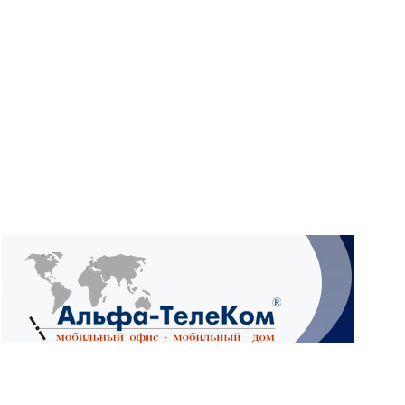
What
Wh
What
Ад
4А,