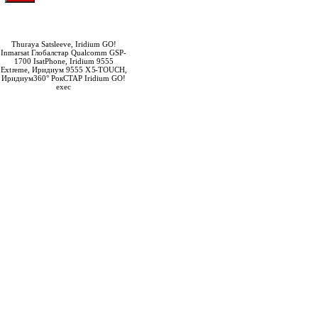
Забыли пароль?
Зарегистрироваться
Thuraya Satsleeve, Iridium GO!
Inmarsat Глобалстар Qualcomm GSP-
1700 IsatPhone, Iridium 9555
Extreme, Иридиум 9555 X5-TOUCH,
Иридиум360° РокСТАР Iridium GO!
exec